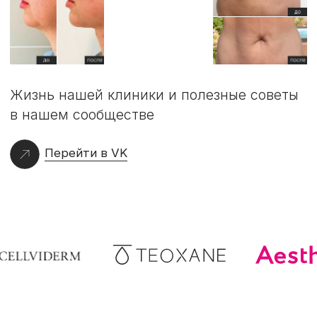
Часы работы:
Ежедневно с 10:00 до 20:00
Электронная почта:
beautystationclinic@mail.ru
Соц. сети:
*
Instagram
VKontakte
Whatsapp
Telegram
MAX
+7 (920) 408-87-87
*
Meta признана экстремистской организацией и запрещена в РФ
ООО "БЬЮТИ СТЕЙШН"
Юр. адрес: Воронежская обл., г. Воронеж,
ул. Фридриха Энгельса, д. 33 пом. I, В литера
ОГРН 1203600026222 от 27.08.2020 г., ИНН 3666249726
Лицензия № Л041-01136-36/00323914 от 09.07.2021 г.
Политика конфиденциальности
Разработка сайта
2026. Все права защищены