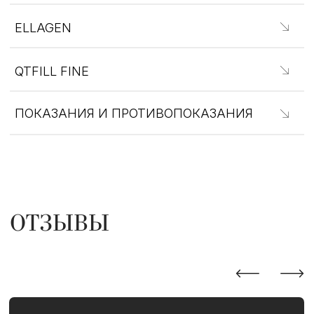
Хорошая косметологическая клиника
Добрый день! По
в центре города, вежливый персонал,
года. Все проце
хорошее оборудование. Рекомендую
у Скомороховой Е
косметолога Екатерину, профессионал
что Екатерина С
в своей области, процедуры проводит
своего дела. Вс
аккуратно, дает полезные рекомендации
грамотно, качес
Перейти к отзыву
Перейти к отзыв
Посмотреть все отзывы
НАШИ РАБОТЫ
Еще больше работ наших специалистов
и самые актуальные акции клиники
Перейти в
Inst