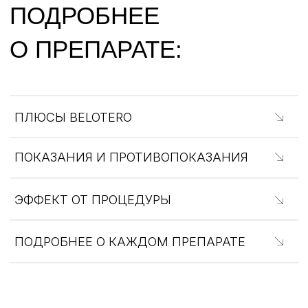
ОТЗЫВЫ
Мария Б.
Юлия
3 февраля 2024
5 марта 2023
Хорошая косметологическая клиника
Добрый день! По
в центре города, вежливый персонал,
года. Все проце
хорошее оборудование. Рекомендую
у Скомороховой Е
косметолога Екатерину, профессионал
что Екатерина С
в своей области, процедуры проводит
своего дела. Вс
аккуратно, дает полезные рекомендации
грамотно, качес
Перейти к отзыву
Перейти к отзыв