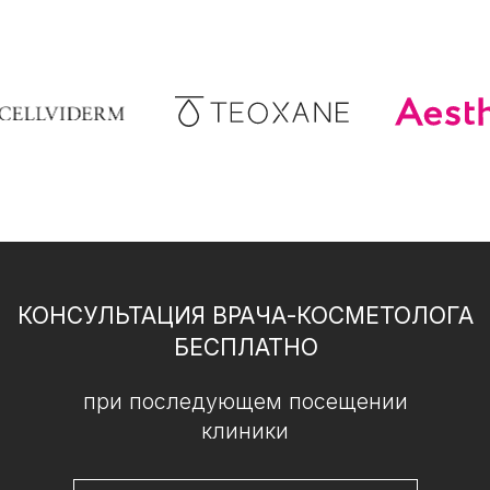
+7 (920) 408-87-87
*
Meta признана экстремистской организацией и запрещена в РФ
ООО "БЬЮТИ СТЕЙШН"
Юр. адрес: Воронежская обл., г. Воронеж,
ул. Фридриха Энгельса, д. 33 пом. I, В литера
ОГРН 1203600026222 от 27.08.2020 г., ИНН 3666249726
Лицензия № Л041-01136-36/00323914 от 09.07.2021 г.
Политика конфиденциальности
Разработка сайта
2026. Все права защищены