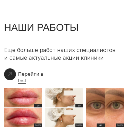
BEAUTY
STATION
Адрес:
ул.Фридриха Энгельса, 33
Часы работы:
Ежедневно с 10:00 до 20:00
Электронная почта:
beautystationclinic@mail.ru
Соц. сети:
*
Instagram
VKontakte
Whatsapp
Telegram
MAX
+7 (920) 408-87-87
*
Meta признана экстремистской организацией и запрещена в РФ
ООО "БЬЮТИ СТЕЙШН"
Юр. адрес: Воронежская обл., г. Воронеж,
ул. Фридриха Энгельса, д. 33 пом. I, В литера
ОГРН 1203600026222 от 27.08.2020 г., ИНН 3666249726