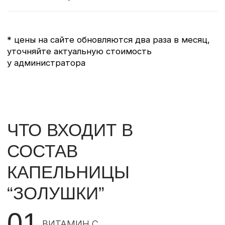
“ЗОЛУШКИ”
01
ВИТАМИН С
Отвечает за регуляцию окислительно-
восстановительных процессов, синтез коллагена,
нормализацию свертываемости крови и
улучшение проницаемости кровеносных сосудов
02
АЛЬФА-ЛИПОЛЕВАЯ
КИСЛОТА
Она отвечает за регуляцию обменных процессов
в клетках и защищает их от повреждений. После
ее попадания в организм улучшается
кровообращение и уменьшается количество
жировых клеток
03
ГЛУТАТИОН
Он отвечает за утилизацию токсинов и борьбу с
ранним старением. Этот элемент можно
встретить в составе некоторых продуктов