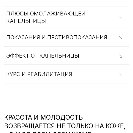
Мария Б.
Юлия
3 февраля 2024
5 марта 2023
Хорошая косметологическая клиника
Добрый день! По
в центре города, вежливый персонал,
года. Все проце
хорошее оборудование. Рекомендую
у Скомороховой Е
косметолога Екатерину, профессионал
что Екатерина С
в своей области, процедуры проводит
своего дела. Вс
аккуратно, дает полезные рекомендации
грамотно, качес
Перейти к отзыву
Перейти к отзыв
Посмотреть все отзывы
НАШИ РАБОТЫ
Еще больше работ наших специалистов